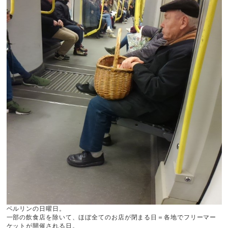
Apparel
About
Sign In
Cart
(0)
ご利用ガイド
利用規約
プライバシーポリシー
特定商取引法に基づく表記
ベルリンの日曜日。
一部の飲食店を除いて、ほぼ全てのお店が閉まる日＝各地でフリーマー
ケットが開催される日。