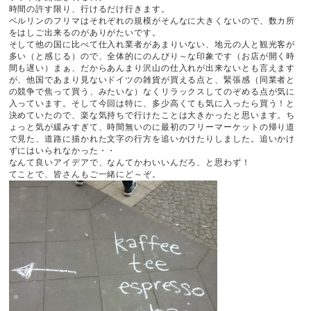
時間の許す限り、行けるだけ行きます。
ベルリンのフリマはそれぞれの規模がそんなに大きくないので、数カ所
をはしご出来るのがありがたいです。
そして他の国に比べて仕入れ業者があまりいない、地元の人と観光客が
多い（と感じる）ので、全体的にのんびり～な印象です（お店が開く時
間も遅い）まぁ、だからあんまり沢山の仕入れが出来ないとも言えます
が、他国であまり見ないドイツの雑貨が買える点と、緊張感（同業者と
の競争で焦って買う、みたいな）なくリラックスしてのぞめる点が気に
入っています。そして今回は特に、多少高くても気に入ったら買う！と
決めていたので、楽な気持ちで行けたことは大きかったと思います。ち
ょっと気が緩みすぎて、時間無いのに最初のフリーマーケットの帰り道
で見た、道路に描かれた文字の行方を追いかけたりしました。追いかけ
ずにはいられなかった・・
なんて良いアイデアで、なんてかわいいんだろ、と思わず！
てことで、皆さんもご一緒にど～ぞ。