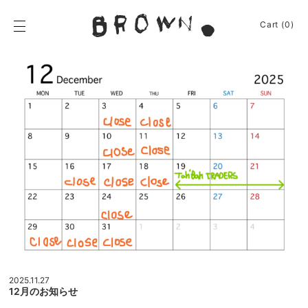
Skip
to
BROWN.
Cart (0)
content
BROWN.は、京都は
News
Event
Journey
Shop
Apparel
About
Sign In
Cart
(0)
2025.11.27
12月のお知らせ