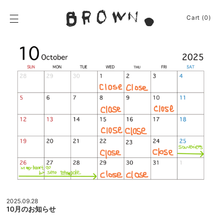
Skip
to
BROWN.
Cart (0)
content
BROWN.は、京都は
News
Event
Journey
Shop
Apparel
About
Sign In
Cart
(0)
2025.09.28
10月のお知らせ