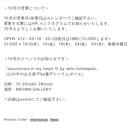
ご利用ガイド
＜10月の営業について＞
利用規約
プライバシーポリシー
10月の営業日/休業日はカレンダーでご確認下さい。
特定商取引法に基づく表記
変更する際にはHP,インスタグラムでお知らせいたします。
10月もよろしくお願いいたします。
OPEN →12：00-19：00 (日祝日は18時にCLOSEします)
CLOSE→ 10/2(木)、10(金)、16(木)、24(金)、30(木)、毎週水曜日
＜10月のイベントのお知らせです＞
『souveniers in my heart ♡ by seto totempole』
（心の中のお土産♡by瀬戸トーテムポール）
日程：10.25(sat)-28(tue)
場所：BROWN.GALLERY
＊詳細はeventにてご確認下さい。
Posted Under:
Information
,
News