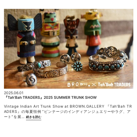
ご利用ガイド
t
i
利用規約
q
u
プライバシーポリシー
u
s
特定商取引法に基づく表記
d
a
y
s』
p
o
p
-
u
p
s
h
o
p”
2025.06.01
『Tah’Bah TRADERS』2025 SUMMER TRUNK SHOW
Vintage Indian Art Trunk Show at BROWN.GALLERY 『Tah’Bah TR
ADERS』の毎夏恒例 “ビンテージのインディアンジュエリーやラグ、ア
“『T
ート”を展…
続きを読む
a
h’B
a
h
T