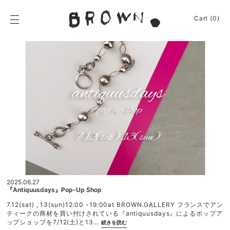
Skip
to
BROWN.
Cart (0)
content
BROWN.は、京都は
News
Event
Journey
Shop
Apparel
About
Sign In
2025.06.27
Cart
(0)
『antiquusdays』pop-Up Shop
7.12(sat) , 13(sun)12:00 -19:00at BROWN.GALLERY フランスでアン
ティークの商材を買い付けされている『antiquusdays』によるポップア
“『a
ップショップを7/12(土)と13…
続きを読む
n