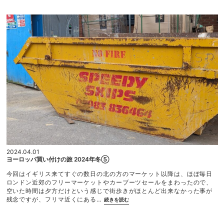
ご利用ガイド
の
お
利用規約
知
ら
プライバシーポリシー
せ”
特定商取引法に基づく表記
2024.04.01
ヨーロッパ買い付けの旅 2024年冬⑤
今回はイギリス来てすぐの数日の北の方のマーケット以降は、ほぼ毎日
ロンドン近郊のフリーマーケットやカーブーツセールをまわったので、
空いた時間は夕方だけという感じで街歩きがほとんど出来なかった事が
“ヨ
残念ですが、フリマ近くにある…
続きを読む
ー
ロ
ッ