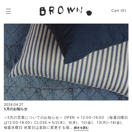
Skip
to
BROWN.
Cart (0)
content
BROWN.は、京都は
News
Event
Journey
Shop
Apparel
About
Sign In
2024.04.27
Cart
(0)
5月のお知らせ
＜5月の営業についてのお知らせ＞ OPEN → 12:00-19:00 （毎週日曜日
は12:00‐18:00）CLOSE→ 5/2(木)、9(木)、10(金)、13(月)~18(金)、
“5
毎週水曜日 休業日は直前に変更する場…
続きを読む
月