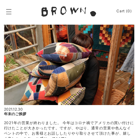
Skip
to
BROWN.
Cart (0)
content
BROWN.は、京都は
News
Event
Journey
Shop
Apparel
About
Sign In
Cart
(0)
2021.12.30
年末のご挨拶
2021年の営業が終わりました。 今年はコロナ禍でアメリカの買い付けに
行けたことが大きかったです。ですが、やはり、通常の営業や色んなイ
ベントの中で、お客様とお話ししたりやり取りさせて頂けた事が、嬉し
“年