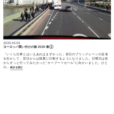
2020.05.05
ヨーロッパ買い付けの旅 2020 春③
「いくら仕事とはいえあれはまずかった」前日のブリックレーンの反省
を生かして、翌日からは慎重に行動するようになりました。日曜日は前
からずっと行ってみたかった”カーブーツセール”に向かいました。ひと
“ヨ
の…
続きを読む
ー
ロ
ッ
パ
買
い
付
け
の
旅
2
0
2