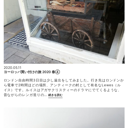
時
間
変
更
に
つ
い
て”
2020.05.11
ヨーロッパ買い付けの旅 2020 春④
ロンドン自由時間3日目は少し遠出をしてみました。行き先はロンドンか
ら電車で2時間ほどの場所、アンティークの村として有名なLewes（ル
イス）です。ルイスはアガサクリスティーのドラマにでてくるような、
“ヨ
昔ながらのレンガ造りの…
続きを読む
ー
ロ
ッ
パ
買
い
付
け