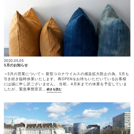
の
旅
2
0
2
0
春
④”
2020.05.05
5月のお知らせ
＜5月の営業について＞ 新型コロナウイルスの感染拡大防止の為、5月も
引き続き臨時休業いたします。再OPENをお待ちいただいているお客様
には誠に申し訳ございません。 当初、4月末までの休業を予定していま
“5
したが、緊急事態宣言…
続きを読む
月
の
お
知
ら
せ”