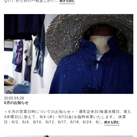
ない）が三分の一程度しかい…
続きを読む
ー
ロ
ッ
パ
買
い
ご利用ガイド
付
け
利用規約
の
プライバシーポリシー
旅
2
特定商取引法に基づく表記
0
2
0
春
⑤”
2020.05.29
6月のお知らせ
＜６月の営業日時についてのお知らせ＞・通常定休日(毎週水曜日、第3,
4木曜日)に加えて、6/4 (木)・6/12(金)を臨時休業いたします。 休業
“6
日：6/3、6/4、6/10、6/12、6/17、6/18、6/24、6/…
続きを読む
月
の
お