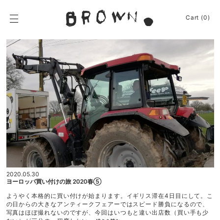
Skip
to
BROWN.
Cart (0)
content
BROWN.は、京都は
News
Event
Journey
Shop
Apparel
2020.05.30
ヨーロッパ買い付けの旅 2020春⑤
About
ようやく本格的に買い付けが始まります。イギリス滞在4日目にして。こ
Sign In
の日からの大きなアンティークフェアーではスピード勝負になるので、
写真はほぼ撮れないのですが、今回はいつもと違い出店数（買い手も少
Cart
(0)
“ヨ