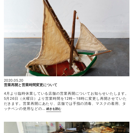
知
ら
せ”
2020.05.20
営業再開と営業時間変更について
4月より臨時休業している店舗の営業再開についてお知らせいたします。
5月26日（火曜日）より営業時間を12時～18時に変更し再開させていた
だきます。営業再開にあたり、店舗では手指の消毒、マスクの着用、タ
“営
ッチペンの使用などの…
続きを読む
業
再
開
と
営
業