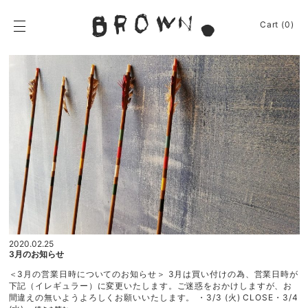
Skip
to
BROWN.
Cart (0)
content
BROWN.は、京都は
News
Event
Journey
Shop
Apparel
About
Sign In
2020.02.25
Cart
(0)
3月のお知らせ
＜3月の営業日時についてのお知らせ＞ 3月は買い付けの為、営業日時が
下記（イレギュラー）に変更いたします。ご迷惑をおかけしますが、お
間違えの無いようよろしくお願いいたします。 ・3/3 (火) CLOSE・3/4
“3