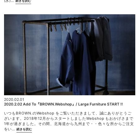
(水)…
続きを読む
ご利用ガイド
月
の
利用規約
お
プライバシーポリシー
知
ら
特定商取引法に基づく表記
せ”
2020.02.01
2020.2.02 Add To『BROWN.Webshop』/ Large Furniture START !!
いつもBROWN.のWebshop をご覧いただきまして、誠にありがとうご
ざいます。2018年12月からスタートしましたWebshop もおかげさまで
1年が過ぎました。その間、北海道から九州まで・・色々な所からご注文
“2
をい…
続きを読む
0
2