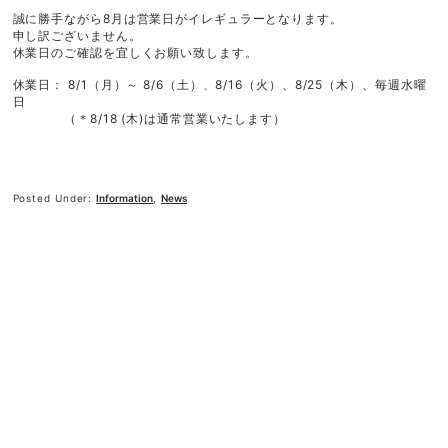
ご利用ガイド
誠に勝手ながら8月は営業日がイレギュラーとなります。
利用規約
申し訳ございません。
プライバシーポリシー
休業日のご確認を宜しくお願い致します。
特定商取引法に基づく表記
休業日： 8/1（月）～ 8/6（土）、8/16（火）、8/25（木）、毎週水曜
日
（＊8/18 (木)は通常営業いたします）
Posted Under:
Information
,
News