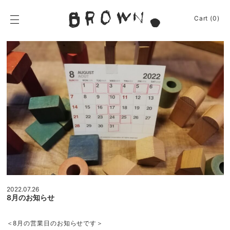
Skip
to
BROWN.
Cart (0)
content
BROWN.は、京都は
News
Event
Journey
Shop
Apparel
About
Sign In
Cart
(0)
2022.07.26
8月のお知らせ
＜8月の営業日のお知らせです＞